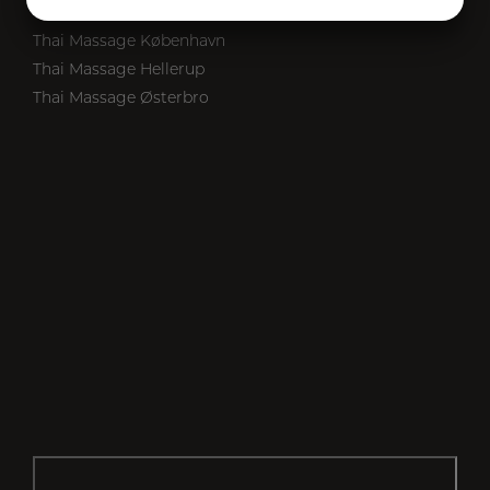
JA
NEJ
JA
NEJ
MARKETING
STATISTIK
Thai Massage København
Thai Massage Hellerup
Thai Massage Østerbro