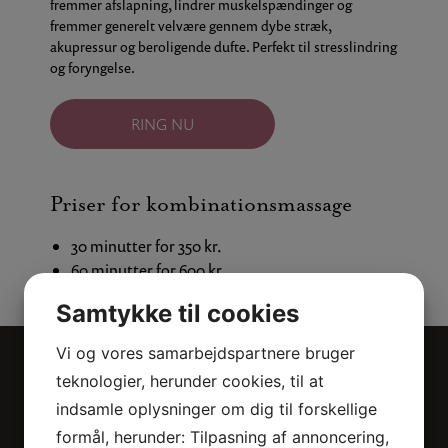
fremmer afslapning, lindrer muskelspændinger og
fremmer generelt velvære gennem dybe stræk,
akupressur og beroligende dufte. Perfekt til stresslindring
og foryngelse.
RING NU
Priser for kombinationsmassage
30 minutter for 350 kr.
60 minutter for 600 kr.
90 minutter for 900 kr.
Samtykke til cookies
Vi og vores samarbejdspartnere bruger
teknologier, herunder cookies, til at
indsamle oplysninger om dig til forskellige
Kontaktinformationer
formål, herunder: Tilpasning af annoncering,