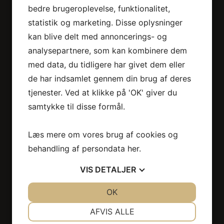
bedre brugeroplevelse, funktionalitet,
Baan Thai Wellness
statistik og marketing. Disse oplysninger
Århusgade 95 st
kan blive delt med annoncerings- og
2100 København Ø
analysepartnere, som kan kombinere dem
50 30 41 71
med data, du tidligere har givet dem eller
baanthaiwellness1@gmail.com
de har indsamlet gennem din brug af deres
Persondatapolitik
tjenester. Ved at klikke på 'OK' giver du
CVR. nr. 37691186
samtykke til disse formål.
Baan Thai Wellness
Læs mere om vores brug af cookies og
Brogårdsvej 100, st. tv.
behandling af persondata
her
.
2820 Gentofte
53 89 49 88
VIS
DETALJER
baanthaiwellness1@gmail.com
JA
NEJ
OK
JA
NEJ
NØDVENDIGE
PRÆFERENCER
AFVIS ALLE
Vi tilbyder