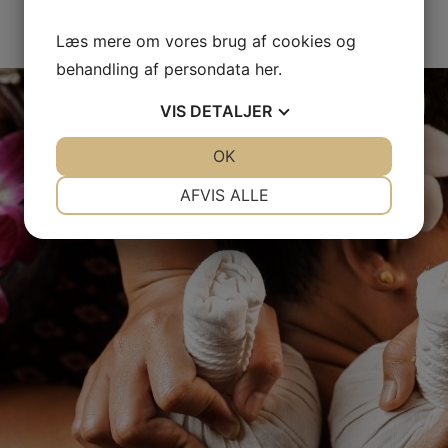
RING NU
Læs mere om vores brug af cookies og
behandling af persondata
her
.
VIS
DETALJER
JA
NEJ
OK
JA
NEJ
NØDVENDIGE
PRÆFERENCER
AFVIS ALLE
JA
NEJ
JA
NEJ
MARKETING
STATISTIK