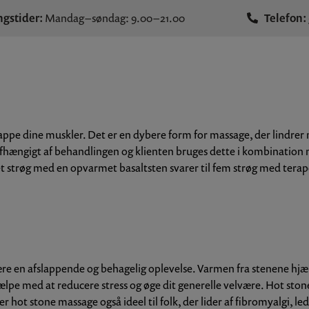
gstider:
Mandag – søndag: 9.00 – 21.00
Telefon:
slappe dine muskler. Det er en dybere form for massage, der lindre
Afhængigt af behandlingen og klienten bruges dette i kombination 
 et strøg med en opvarmet basaltsten svarer til fem strøg med tera
re en afslappende og behagelig oplevelse. Varmen fra stenene hj
jælpe med at reducere stress og øge dit generelle velvære. Hot st
hot stone massage også ideel til folk, der lider af fibromyalgi, le