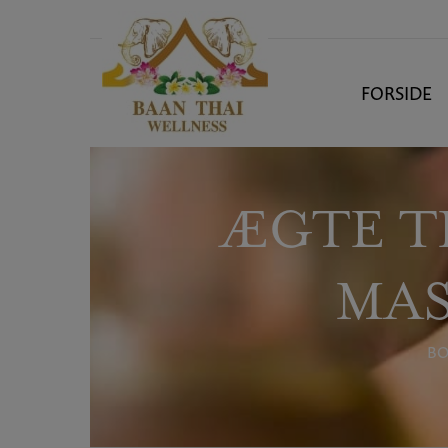
Hop
til
indholdet
FORSIDE
ÆGTE T
MAS
BO