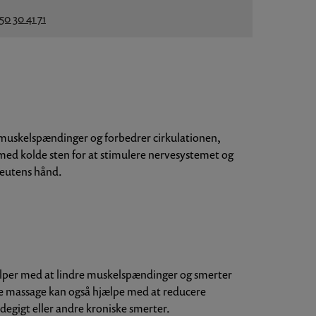
50 30 41 71
r muskelspændinger og forbedrer cirkulationen,
med kolde sten for at stimulere nervesystemet og
peutens hånd.
ælper med at lindre muskelspændinger og smerter
one massage kan også hjælpe med at reducere
ddegigt eller andre kroniske smerter.