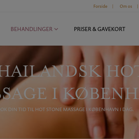
Forside
Om os
BEHANDLINGER
PRISER & GAVEKORT
HAILANDSK HO
SAGE I KØBEN
OK DIN TID TIL HOT STONE MASSAGE I KØBENHAVN I DAG.