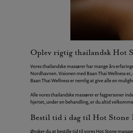
Oplev rigtig thailandsk Hot 
Vores thailandske massører har mange års erfaringen 
Nordhavnen. Visionen med Baan Thai Wellness er, at a
Baan Thai Wellness er nemlig at give alle en mulig
Alle vores thailandske massører er fagpersoner in
hjertet, under en behandling, er du altid velkommen t
Bestil tid i dag til Hot Sto
Ønsker du at bestille tid til vores Hot Stone massa