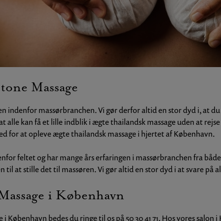
Stone Massage
indenfor massørbranchen. Vi gør derfor altid en stor dyd i, at du sk
lle kan få et lille indblik i ægte thailandsk massage uden at rejse 
hed for at opleve ægte thailandsk massage i hjertet af København.
denfor feltet og har mange års erfaringen i massørbranchen fra bå
il at stille det til massøren. Vi gør altid en stor dyd i at svare på 
ne Massage i København
ge i København bedes du ringe til os på
50 30 41 71
. Hos vores salon 