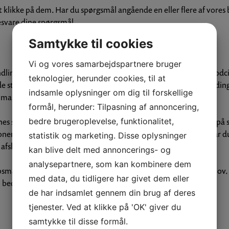
likke på dem. Har du spørgsmål angående en eller flere af vores
 besvare dine spørgsmål.
Samtykke til cookies
Vi og vores samarbejdspartnere bruger
dling, som kan hjælpe med at lindre smerter og ømhed, øge blodci
teknologier, herunder cookies, til at
e sten placeres på nøglepunkter på kroppen for at lindre spændin
indsamle oplysninger om dig til forskellige
 massage til vores kunder.
formål, herunder: Tilpasning af annoncering,
bedre brugeroplevelse, funktionalitet,
ones sten, der opvarmes til en behagelig temperatur og placeres på
nen, hvilket kan hjælpe med at lindre stress og spændinger. Når du
statistik og marketing. Disse oplysninger
es afslappende behandlingsrum.
kan blive delt med annoncerings- og
analysepartnere, som kan kombinere dem
massage, der varer i cirka 60-90 minutter afhængigt af dit behov. 
med data, du tidligere har givet dem eller
 bedste oplevelse.
de har indsamlet gennem din brug af deres
tjenester. Ved at klikke på 'OK' giver du
Book din tid i dag!
samtykke til disse formål.