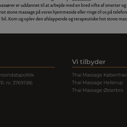
massører er uddannet til at arbejde med en bred vifte af smerter o
s hot stone massage på vores hjemmeside eller ringe til os på telef
r bil. Kom og oplev den afslappende og terapeutiske hot stone mass
Vi tilbyder
rsondatapolitik
Thai Massage Københav
Thai Massage Hellerup
R. nr. 37691186
Thai Massage Østerbro