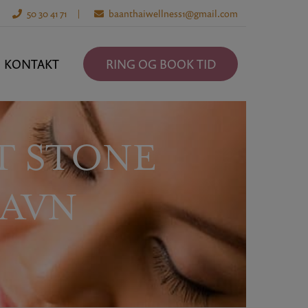
50 30 41 71
baanthaiwellness1@gmail.com
KONTAKT
RING OG BOOK TID
T STONE
HAVN