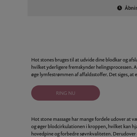
Åbnin
Hot stones bruges til at udvide dine blodkar og af
hvilket yderligere fremskynder helingsprocessen. 
øge lymfestrømmen af affaldsstoffer. Det siges, at
RING NU
Hot stone massage har mange fordele udover at væ
og øger blodcirkulationen i kroppen, hvilket kan h
hovedpine og forbedre søvnkvaliteten. Derudover er 