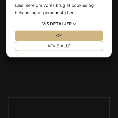
Thai Massage Hellerup
Læs mere om vores brug af cookies og
Thai Massage Østerbro
behandling af persondata
her
.
VIS
DETALJER
JA
NEJ
OK
JA
NEJ
NØDVENDIGE
PRÆFERENCER
AFVIS ALLE
JA
NEJ
JA
NEJ
MARKETING
STATISTIK