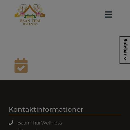
Hop
til
indholdet
ICON AWESOME-
Sidebar
CALENDAR-CHECK
Kontaktinformationer
Baan Thai Wellness