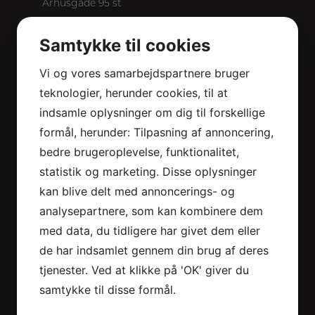
Århusgade 95 st
2100 København Ø
Samtykke til cookies
50 30 41 71
baanthaiwellness1@gmail.com
Vi og vores samarbejdspartnere bruger
Persondatapolitik
teknologier, herunder cookies, til at
CVR. nr. 37691186
indsamle oplysninger om dig til forskellige
formål, herunder: Tilpasning af annoncering,
Baan Thai Wellness
bedre brugeroplevelse, funktionalitet,
Brogårdsvej 100, st. tv.
statistik og marketing. Disse oplysninger
2820 Gentofte
kan blive delt med annoncerings- og
53 89 49 88
analysepartnere, som kan kombinere dem
baanthaiwellness1@gmail.com
med data, du tidligere har givet dem eller
de har indsamlet gennem din brug af deres
tjenester. Ved at klikke på 'OK' giver du
Vi tilbyder
samtykke til disse formål.
Thai Massage København