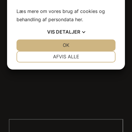
Thai Massage København
Læs mere om vores brug af cookies og
Thai Massage Hellerup
behandling af persondata
her
.
Thai Massage Østerbro
VIS
DETALJER
JA
NEJ
OK
JA
NEJ
NØDVENDIGE
PRÆFERENCER
AFVIS ALLE
JA
NEJ
JA
NEJ
MARKETING
STATISTIK