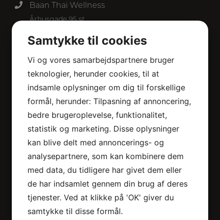
Baan Thai Wellness
Århusgade 95 st
2100 København Ø
Samtykke til cookies
50 30 41 71
Vi og vores samarbejdspartnere bruger
baanthaiwellness1@gmail.com
teknologier, herunder cookies, til at
Persondatapolitik
indsamle oplysninger om dig til forskellige
CVR. nr. 37691186
formål, herunder: Tilpasning af annoncering,
bedre brugeroplevelse, funktionalitet,
Baan Thai Wellness
statistik og marketing. Disse oplysninger
Brogårdsvej 100, st. tv.
kan blive delt med annoncerings- og
2820 Gentofte
analysepartnere, som kan kombinere dem
53 89 49 88
med data, du tidligere har givet dem eller
baanthaiwellness1@gmail.com
de har indsamlet gennem din brug af deres
tjenester. Ved at klikke på 'OK' giver du
Vi tilbyder
samtykke til disse formål.