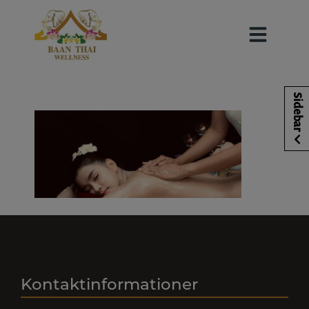
Hop
til
indholdet
IMG_6768
Sidebar
Kontaktinformationer